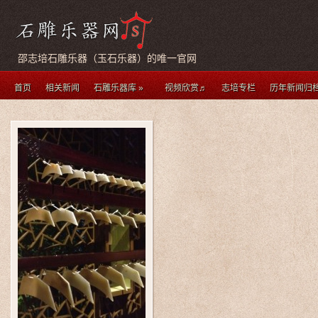
邵志培石雕乐器（玉石乐器）的唯一官网
首页
相关新闻
石雕乐器库
»
视频欣赏♬
志培专栏
历年新闻归