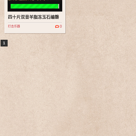
四十片双音羊脂冻玉石编磬
0
打击乐器
1