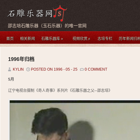
邵志培石雕乐器（玉石乐器）的唯一官网
首页
相关新闻
石雕乐器库
»
视频欣赏♬
志培专栏
历年新闻归
1996年归档
KYLIN
POSTED ON 1996 - 05 - 25
0 COMMENT
5月
辽宁电视台摄制《奇人奇事》系列片《石雕乐器之父─邵志培》